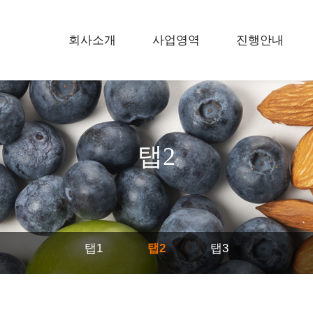
회사소개
사업영역
진행안내
하위분류
하위분류
하위분류
탭2
탭1
탭2
탭3