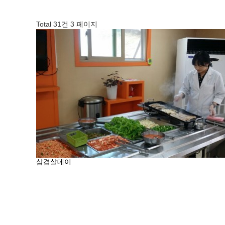
Total 31건
3 페이지
삼겹살데이
처음